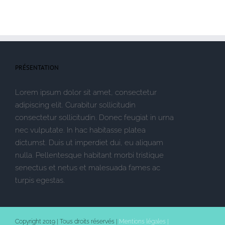
PRÉSENTATION
Lorem ipsum dolor sit amet, consectetur
adipiscing elit. Curabitur sollicitudin
consectetur sollicitudin. Donec feugiat in urna
nec vulputate. In hac habitasse platea
dictumst. Duis ut imperdiet dui, eu aliquam
nulla. Pellentesque habitant morbi tristique
senectus et netus et malesuada fames ac
turpis egestas.
Copyright 2019 | Tous droits réservés |
Mentions légales |