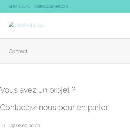
Skip
01 56 31 28 91
|
contact@capvert.com
to
content
Contact
Vous avez un projet ?
Contactez-nous pour en parler
02 62 00 00 00