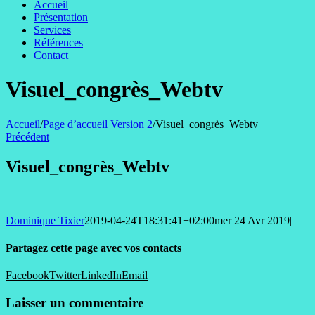
Accueil
Présentation
Services
Références
Contact
Visuel_congrès_Webtv
Accueil
/
Page d’accueil Version 2
/
Visuel_congrès_Webtv
Précédent
Visuel_congrès_Webtv
Dominique Tixier
2019-04-24T18:31:41+02:00
mer 24 Avr 2019
|
Partagez cette page avec vos contacts
Facebook
Twitter
LinkedIn
Email
Laisser un commentaire